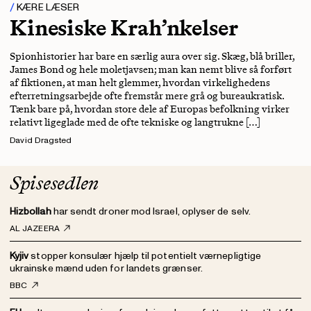
KÆRE LÆSER
Kinesiske Krah’nkelser
Spionhistorier har bare en særlig aura over sig. Skæg, blå briller,
James Bond og hele moletjavsen; man kan nemt blive så forført
af fiktionen, at man helt glemmer, hvordan virkelighedens
efterretningsarbejde ofte fremstår mere grå og bureaukratisk.
Tænk bare på, hvordan store dele af Europas befolkning virker
relativt ligeglade med de ofte tekniske og langtrukne […]
David Dragsted
Spisesedlen
Hizbollah
har sendt droner mod Israel, oplyser de selv.
AL JAZEERA
Kyjiv
stopper konsulær hjælp til potentielt værnepligtige
ukrainske mænd uden for landets grænser.
BBC