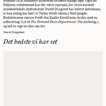
kommer til at dominere hitlisterne de næste mange uger. Også på
Føljeton-redaktionen har der været opstand, for vores normalt
musikelskende chefredaktør David Dragsted har måttet indrømme,
at han aldrig har hørt et Taylor Swift-album i fuld længde.
Redaktionens største Swift-fan Emilie Ewald kom derfor med en
udfordring: Lyt til
The Tortured Poets Department: The Anthology
,
og lad os tage en chat om det.
David Dragsted
Det bedste vi har set