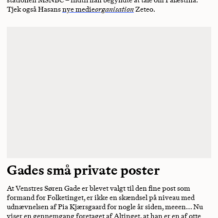
Tjek også Hasans
nye medie
organisation
Zeteo.
Gades små private poster
At Venstres Søren Gade er blevet valgt til den fine post som
formand for Folketinget, er ikke en skændsel på niveau med
udnævnelsen af Pia Kjærsgaard for nogle år siden, meeen… Nu
viser en gennemgang foretaget af Altinget, at han er en af otte