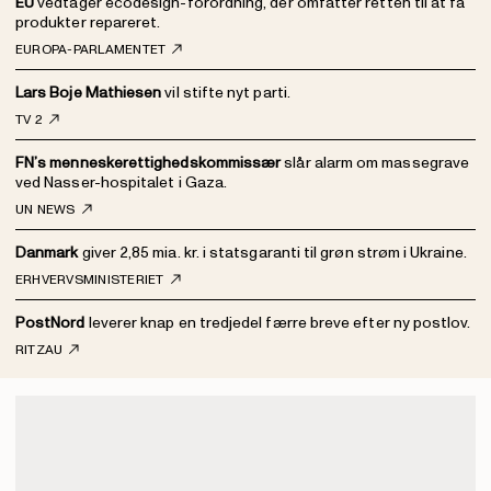
EU
vedtager ecodesign-forordning, der omfatter retten til at få
produkter repareret.
EUROPA-PARLAMENTET
Lars Boje Mathiesen
vil stifte nyt parti.
TV 2
FN’s menneskerettighedskommissær
slår alarm om massegrave
ved Nasser-hospitalet i Gaza.
UN NEWS
Danmark
giver 2,85 mia. kr. i statsgaranti til grøn strøm i Ukraine.
ERHVERVSMINISTERIET
PostNord
leverer knap en tredjedel færre breve efter ny postlov.
RITZAU