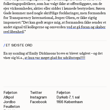
folketingspolitikere, som har valgt ikke at offentliggøre, om de
ejer virksomheder, aktier eller sidder i lønnede bestyrelser. Søren
Gade kommer med nogle skriftlige forklaringer, men formanden
for Transparency International, Jesper Olsen, er ikke rigtig
imponeret: “Det kan godt ærgre mig, at formanden ikke sender et
andet signal til kollegerne og omverden
ved at gå foran og skaber
reel åbenhed
.”
ET SIDSTE ORD
En ny samling af Emily Dickinsons breve er blevet udgivet – og det
viser sig bl.a.,
at hun var meget glad for udråbstegn!!!!!
Føljeton
Twitter
Føljeton
/dkpol
Instagram
Dyrkøb 7, 1. sal
Jordbo
Facebook
1166 København
Feuilleton