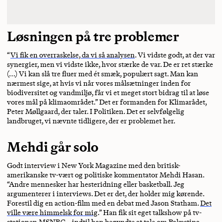
Løsningen på tre problemer
“
Vi fik en overraskelse, da vi så analysen
. Vi vidste godt, at der var
synergier, men vi vidste ikke, hvor stærke de var. De er ret stærke
(…) Vi kan slå tre fluer med ét smæk, populært sagt. Man kan
nærmest sige, at hvis vi når vores målsætninger inden for
biodiversitet og vandmiljø, får vi et meget stort bidrag til at løse
vores mål på klimaområdet.” Det er formanden for Klimarådet,
Peter Møllgaard, der taler. I Politiken. Det er selvfølgelig
landbruget, vi nævnte tidligere, der er problemet her.
Mehdi går solo
Godt interview i New York Magazine med den britisk-
amerikanske tv-vært og politiske kommentator Mehdi Hasan.
“Andre mennesker har hesteridning eller basketball. Jeg
argumenterer i interviews. Det er det, der holder mig kørende.
Forestil dig en action-film med en debat med Jason Statham.
Det
ville være himmelsk for mig
.” Han fik sit eget talkshow på tv-
stationen MSNBC – indtil han begyndte at tale om Palæstina.