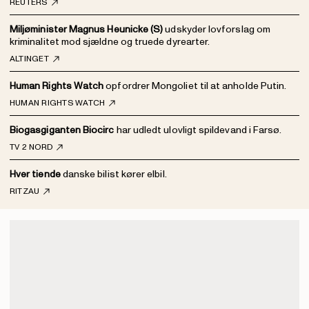
REUTERS
Miljøminister Magnus Heunicke (S)
udskyder lovforslag om
kriminalitet mod sjældne og truede dyrearter.
ALTINGET
Human Rights Watch
opfordrer Mongoliet til at anholde Putin.
HUMAN RIGHTS WATCH
Biogasgiganten Biocirc
har udledt ulovligt spildevand i Farsø.
TV 2 NORD
Hver tiende
danske bilist kører elbil.
RITZAU