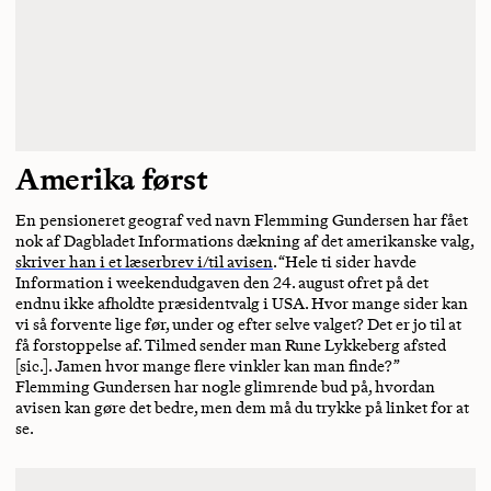
Amerika først
En pensioneret geograf ved navn Flemming Gundersen har fået
nok af Dagbladet Informations dækning af det amerikanske valg,
skriver han i et læserbrev i/til avisen
. “Hele ti sider havde
Information i weekendudgaven den 24. august ofret på det
endnu ikke afholdte præsidentvalg i USA. Hvor mange sider kan
vi så forvente lige før, under og efter selve valget? Det er jo til at
få forstoppelse af. Tilmed sender man Rune Lykkeberg afsted
[sic.]. Jamen hvor mange flere vinkler kan man finde?”
Flemming Gundersen har nogle glimrende bud på, hvordan
avisen kan gøre det bedre, men dem må du trykke på linket for at
se.