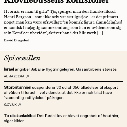
Hvornår er man til grin? Tjo, spørger man den franske filosof
Henri Bergson – som ikke selv var særligt sjov – er det primært
noget, man kan være ufrivilligt: “en komisk figur i almindelighed
er komisk i nøjagtig samme omfang som han er uvidende om sig
selv. Komik er ubevidst”, skriver han i det lille værk […]
David Dragsted
Spisesedlen
Israel
angriber Jabalia-flygtningelejren, Gazastribens største.
AL JAZEERA
Storbritannien
suspenderer 30 ud af 350 tilladelser til eksport
af våben til Israel – vel vidende, at det ikke er nok til at have
“væsentlig indflydelse” på krigen.
GOV.UK
To olietankskibe
i Det Røde Hav er blevet angrebet af houthier,
siger kilder.