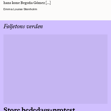
hans kone Begoña Gómez […]
Emma Louise Stenholm
Føljetons verden
Store bededags-protest