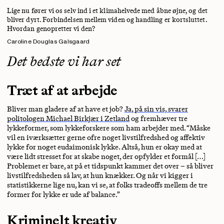
Lige nu fører vi os selv ind i et klimahelvede med åbne øjne, og det
bliver dyrt. Forbindelsen mellem viden og handling er kortsluttet.
Hvordan genopretter vi den?
Caroline Douglas Galsgaard
Det bedste vi har set
Træt af at arbejde
Bliver man gladere af at have et job?
Ja, på sin vis, svarer
politologen Michael Birkjær i Zetland
og fremhæver tre
lykkeformer, som lykkeforskere som ham arbejder med. “Måske
vil en iværksætter gerne ofre noget livstilfredshed og affektiv
lykke for noget eudaimonisk lykke. Altså, hun er okay med at
være lidt stresset for at skabe noget, der opfylder et formål […]
Problemet er bare, at på et tidspunkt kammer det over – så bliver
livstilfredsheden så lav, at hun knækker. Og når vi kigger i
statistikkerne lige nu, kan vi se, at folks tradeoffs mellem de tre
former for lykke er ude af balance.”
Kriminelt kreativ