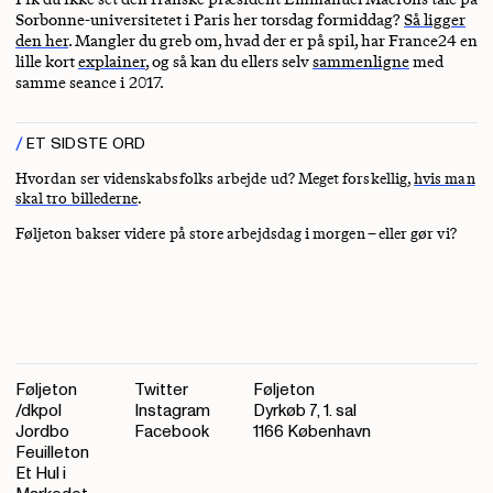
Sorbonne-universitetet i Paris her torsdag formiddag?
Så ligger
den her
. Mangler du greb om, hvad der er på spil, har France24 en
lille kort
explainer
, og så kan du ellers selv
sammenligne
med
samme seance i 2017.
ET SIDSTE ORD
Hvordan ser videnskabsfolks arbejde ud? Meget forskellig,
hvis man
skal tro billederne
.
Føljeton bakser videre på store arbejdsdag i morgen – eller gør vi?
Føljeton
Twitter
Føljeton
/dkpol
Instagram
Dyrkøb 7, 1. sal
Jordbo
Facebook
1166 København
Feuilleton
Et Hul i