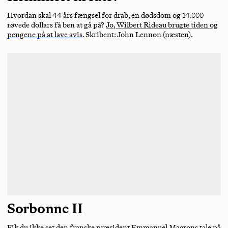
Hvordan skal 44 års fængsel for drab, en dødsdom og 14.000
røvede dollars få ben at gå på?
Jo, Wilbert Rideau brugte tiden og
pengene på at lave avis
. Skribent: John Lennon (næsten).
Sorbonne II
Fik du ikke set den franske præsident Emmanuel Macrons tale på