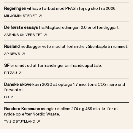
Regeringen
vil have forbud mod PFAS i tøj og sko fra 2026.
MILJØMINISTERIET
De første essays
fra Magtudredningen 2.0 er offentliggjort.
AARHUS UNIVERSITET
Rusland
nedlægger veto mod at forhindre våbenkapløb i rummet.
AP NEWS
SF
er smidt ud af forhandlinger om handicapaftale.
RITZAU
Danske skove
kan i 2030 at optage 1,7 mio. tons CO2 mere end
forventet.
DR
Randers Kommune
mangler mellem 274 og 469 mio. kr. for at
rydde op efter Nordic Waste.
TV 2 ØSTJYLLAND