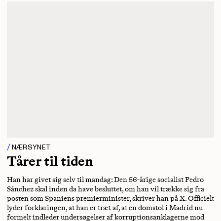
NÆRSYNET
Tårer til tiden
Han har givet sig selv til mandag: Den 56-årige socialist Pedro
Sánchez skal inden da have besluttet, om han vil trække sig fra
posten som Spaniens premierminister, skriver han på X. Officielt
lyder forklaringen, at han er træt af, at en domstol i Madrid nu
formelt indleder undersøgelser af korruptionsanklagerne mod