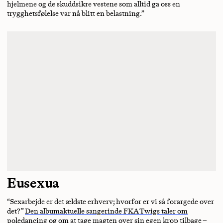
hjelmene og de skuddsikre vestene som alltid ga oss en
trygghetsfølelse var nå blitt en belastning.”
Eusexua
“Sexarbejde er det ældste erhverv; hvorfor er vi så forargede over
det?”
Den albumaktuelle sangerinde FKA Twigs taler om
poledancing
og om at tage magten over sin egen krop tilbage –