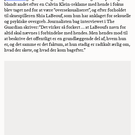
blandt andet efter en Calvin Klein-reklame med hende i fokus
blev taget ned for at være “overseksualiseret”, og efter forholdet
til skuespilleren Shia LaBeouf, som hun har anklaget for seksuelle
og psykiske overgreb. Journalisten bag interviewet i The
Guardian skriver: “Det virker så forkert … at LaBeoufs navn for
altid skal nævnes i forbindelse med hendes. Men hendes mod til
at beskrive det offentligt er en grundlæggende del af, hvem hun
er, og det samme er det faktum, at hun stadig er radikalt ærlig om,
hvad der skete, og hvad der kom bagefter.”