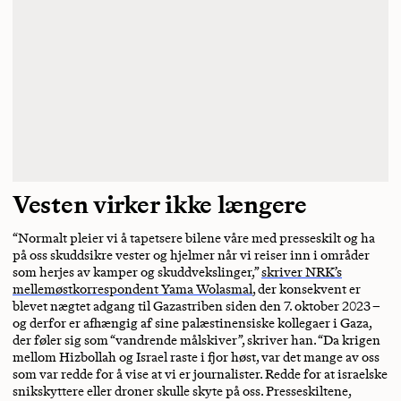
Vesten virker ikke længere
“Normalt pleier vi å tapetsere bilene våre med presseskilt og ha
på oss skuddsikre vester og hjelmer når vi reiser inn i områder
som herjes av kamper og skuddvekslinger,”
skriver NRK’s
mellemøstkorrespondent Yama Wolasmal
, der konsekvent er
blevet nægtet adgang til Gazastriben siden den 7. oktober 2023 –
og derfor er afhængig af sine palæstinensiske kollegaer i Gaza,
der føler sig som “vandrende målskiver”, skriver han. “Da krigen
mellom Hizbollah og Israel raste i fjor høst, var det mange av oss
som var redde for å vise at vi er journalister. Redde for at israelske
snikskyttere eller droner skulle skyte på oss. Presseskiltene,