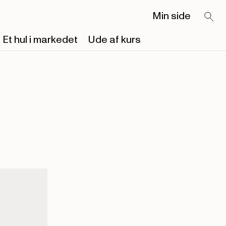
Min side
Et hul i markedet
Ude af kurs