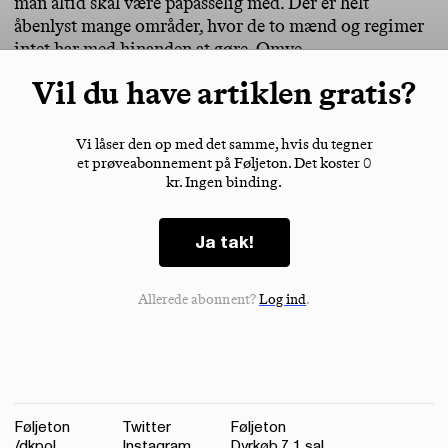
man altid skal være påpasselig med. Der er helt
åbenlyst mange områder, hvor de to mænd og regimer
intet har med hinanden at gøre. Omve
Vil du have artiklen gratis?
Vi låser den op med det samme, hvis du tegner
et prøveabonnement på Føljeton. Det koster 0
kr. Ingen binding.
Ja tak!
Allerede abonnent?
Log ind
.
Føljeton
Twitter
Føljeton
/dkpol
Instagram
Dyrkøb 7, 1. sal