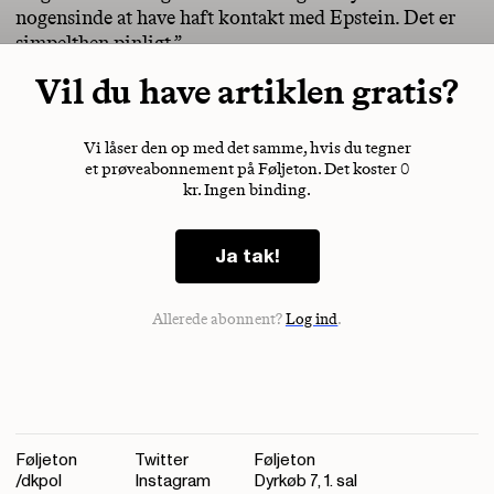
nogensinde at have haft kontakt med Epstein. Det er
simpelthen pinligt,”
Vil du have artiklen gratis?
Vi låser den op med det samme, hvis du tegner
et prøveabonnement på Føljeton. Det koster 0
kr. Ingen binding.
Ja tak!
Allerede abonnent?
Log ind
.
Føljeton
Twitter
Føljeton
/dkpol
Instagram
Dyrkøb 7, 1. sal