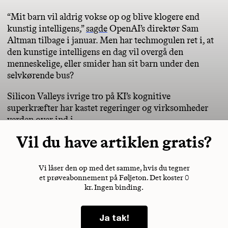
“Mit barn vil aldrig vokse op og blive klogere end
kunstig intelligens,”
sagde
OpenAI’s direktør Sam
Altman tilbage i januar. Men har techmogulen ret i, at
den kunstige intelligens en dag vil overgå den
menneskelige, eller smider han sit barn under den
selvkørende bus?
Silicon Valleys ivrige tro på KI’s kognitive
superkræfter har kastet regeringer og virksomheder
verden over ind i
Vil du have artiklen gratis?
Vi låser den op med det samme, hvis du tegner
et prøveabonnement på Føljeton. Det koster 0
kr. Ingen binding.
Ja tak!