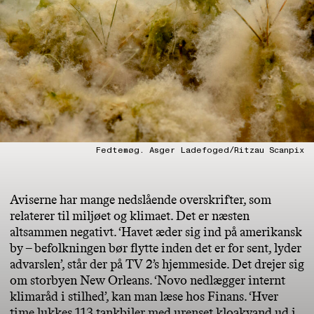
Fedtemøg. Asger Ladefoged/Ritzau Scanpix
Aviserne har mange nedslående overskrifter, som
relaterer til miljøet og klimaet. Det er næsten
altsammen negativt. ‘Havet æder sig ind på amerikansk
by – befolkningen bør flytte inden det er for sent, lyder
advarslen’, står der på TV 2’s hjemmeside. Det drejer sig
om storbyen New Orleans. ‘Novo nedlægger internt
klimaråd i stilhed’, kan man læse hos Finans. ‘Hver
time lukkes 113 tankbiler med urenset kloakvand ud i