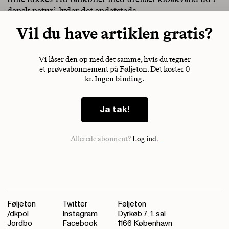
dansk natur’, lyder det andetsteds.
Vil du have artiklen gratis?
Vi låser den op med det samme, hvis du tegner
et prøveabonnement på Føljeton. Det koster 0
kr. Ingen binding.
Ja tak!
Allerede abonnent?
Log ind
.
Føljeton
Twitter
Føljeton
/dkpol
Instagram
Dyrkøb 7, 1. sal
Jordbo
Facebook
1166 København