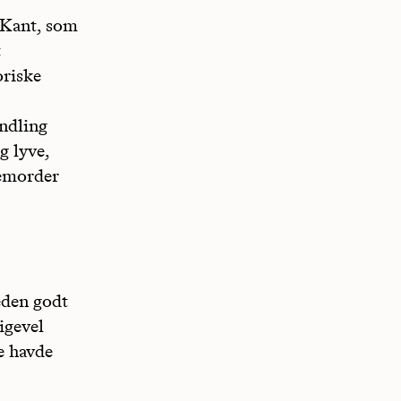
 Kant, som
t
oriske
andling
g lyve,
semorder
heden godt
igevel
e havde