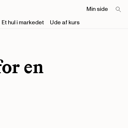
Min side
Et hul i markedet
Ude af kurs
for en