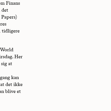
som Finans
l det
 Papers)
eres
 tidligere
d World
irsdag. Her
sig at
mgang kan
at det ikke
n blive et