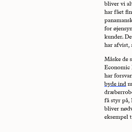
bliver vi a
har fået fi
panamanske
for øjensyn
kunder. De
har afvist,
Måske de s
Economic F
har forsvar
byde ind
me
dræberrobot
få styr på,
bliver nødv
eksempel ti