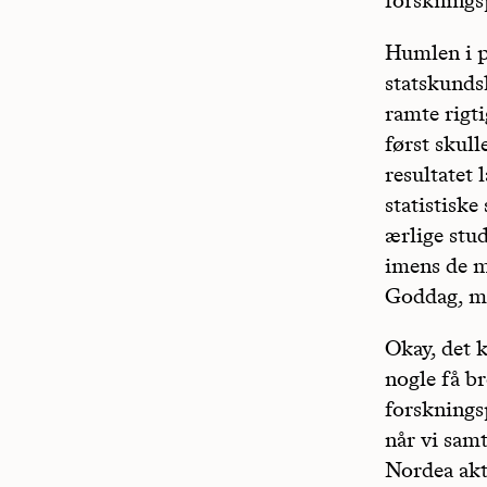
Humlen i p
statskundsk
ramte rigti
først skull
resultatet 
statistiske
ærlige stu
imens de me
Goddag, m
Okay, det k
nogle få br
forsknings
når vi sam
Nordea akti