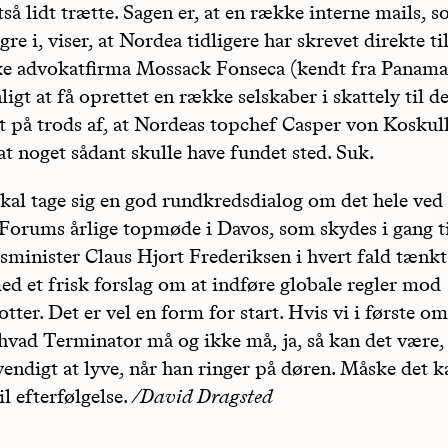
ltså lidt trætte. Sagen er, at en række interne mails, 
ngre i, viser, at Nordea tidligere har skrevet direkte ti
 advokatfirma Mossack Fonseca (kendt fra Panama
ligt at få oprettet en række selskaber i skattely til d
t på trods af, at Nordeas topchef Casper von Koskull
 at noget sådant skulle have fundet sted. Suk.
kal tage sig en god rundkredsdialog om det hele ve
orums årlige topmøde i Davos, som skydes i gang t
sminister Claus Hjort Frederiksen i hvert fald tænkt 
d et frisk forslag om at indføre globale regler mod
ter. Det er vel en form for start. Hvis vi i første o
 hvad Terminator må og ikke må, ja, så kan det være, 
endigt at lyve, når han ringer på døren. Måske det ka
l efterfølgelse.
/David Dragsted