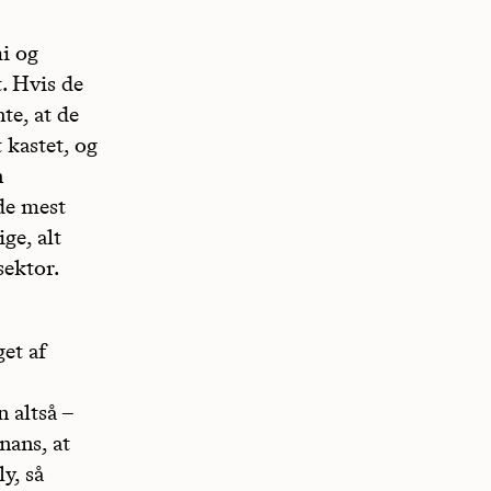
mi og
t. Hvis de
te, at de
 kastet, og
n
 de mest
ge, alt
sektor.
get af
 altså –
nans, at
y, så