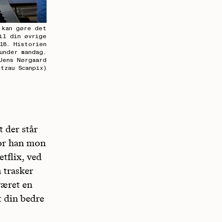
 kan gøre det
il din øvrige
18. Historien
under mandag.
Jens Nørgaard
itzau Scanpix)
 der står
vor han mon
etflix, ved
 trasker
været en
t din bedre