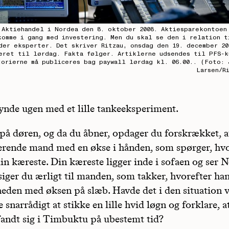
 Aktiehandel i Nordea den 8. oktober 2008. Aktiesparekontoen
komme i gang med investering. Men du skal se den i relation t
der eksperter. Det skriver Ritzau, onsdag den 19. december 20
eret til lørdag. Fakta følger. Artiklerne udsendes til PFS-k
torierne må publiceres bag paywall lørdag kl. 06.00.. (Foto: 
Larsen/R
ynde ugen med et lille tankeeksperiment.
 på døren, og da du åbner, opdager du forskrækket, at
erende mand med en økse i hånden, som spørger, h
in kæreste. Din kæreste ligger inde i sofaen og ser N
siger du ærligt til manden, som takker, hvorefter han
igheden med øksen på slæb. Havde det i den situation 
 snarrådigt at stikke en lille hvid løgn og forklare, a
fandt sig i Timbuktu på ubestemt tid?