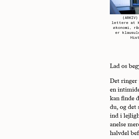
(ARKIV)
lettere at 
økonomi, rå
er klausul
His
Lad os beg
Det ringer
en intimid
kan finde d
du, og det 
ind i lejl
anelse mere
halvdel be