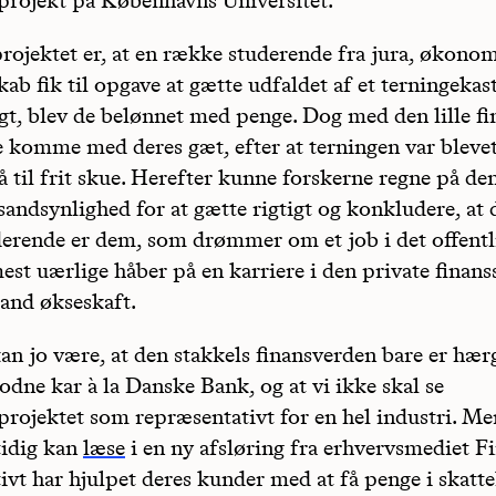
rojektet er, at en række studerende fra jura, økono
ab fik til opgave at gætte udfaldet af et terningekas
gt, blev de belønnet med penge. Dog med den lille fin
e komme med deres gæt, efter at terningen var blevet
lå til frit skue. Herefter kunne forskerne regne på de
 sandsynlighed for at gætte rigtigt og konkludere, at
derende er dem, som drømmer om et job i det offentli
st uærlige håber på en karriere i den private finans
and økseskaft.
an jo være, at den stakkels finansverden bare er hær
odne kar à la Danske Bank, og at vi ikke skal se
projektet som repræsentativt for en hel industri. Men
tidig kan
læse
i en ny afsløring fra erhvervsmediet Fi
vt har hjulpet deres kunder med at få penge i skattel