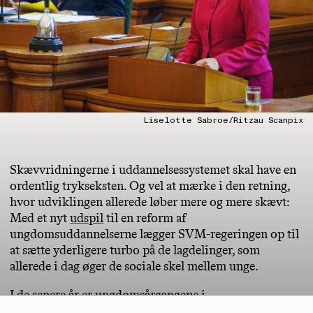
Liselotte Sabroe/Ritzau Scanpix
Skævvridningerne i uddannelsessystemet skal have en
ordentlig trykseksten. Og vel at mærke i den retning,
hvor udviklingen allerede løber mere og mere skævt:
Med et nyt
udspil
til en reform af
ungdomsuddannelserne lægger SVM-regeringen op til
at sætte yderligere turbo på de lagdelinger, som
allerede i dag øger de sociale skel mellem unge.
I de senere år er ungdomsårgangene i