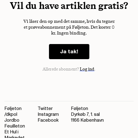
Vil du have artiklen gratis?
Vi låser den op med det samme, hvis du tegner
et prøveabonnement på Føljeton. Det koster 0
kr. Ingen binding.
Ja tak!
Allerede abonnent?
Log ind
.
Føljeton
Twitter
Føljeton
/dkpol
Instagram
Dyrkøb 7, 1. sal
Jordbo
Facebook
1166 København
Feuilleton
Et Hul i
Markedet