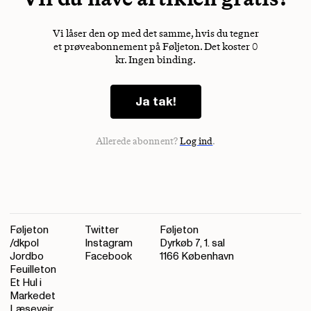
Vi låser den op med det samme, hvis du tegner
et prøveabonnement på Føljeton. Det koster 0
kr. Ingen binding.
Ja tak!
Allerede abonnent?
Log ind
.
Føljeton
Twitter
Føljeton
/dkpol
Instagram
Dyrkøb 7, 1. sal
Jordbo
Facebook
1166 København
Feuilleton
Et Hul i
Markedet
Læsevejr