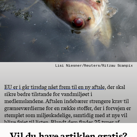
Lisi Niesner/Reuters/Ritzau Scanpix
EU er i går tirsdag nået frem til en ny aftale,
der skal
sikre bedre tilstande for vandmiljøet i
medlemslandene. Aftalen indebærer strengere krav til
grænseværdierne for en række stoffer, der i forvejen er
stemplet som miljøskadelige, samtidig med at nye vil
blive føjet til listen. Blandt dem findes 25 typer af
Vil du have artiklen gratis?