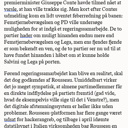
premierminister Giuseppe Conte havde tilmed nået at
varsle
, at han ville trække sig. Men kort efter Contes
udmelding kom en lidt uventet feberredning på banen:
Femstjernebevægelsen og PD ville undersøge
muligheden for at indgå et regeringssamarbejde. De to
partier
hader
om muligt hinanden endnu mere end
Femstjernebevægelsen og Lega, men ens fjendes fjende
er som bekendt en ven, og de to partier ser nu ud til at
have fundet hinanden i håbet om at kunne holde
Salvini og Lega på porten.
Førend regeringssamarbejdet kan blive en realitet, skal
det dog godkendes af Rousseau. Umiddelbart virker
det jo meget sympatisk, at almene partimedlemmer får
en direkte indflydelse på partiets fremtid (gad vide,
hvad de eksempelvis ville sige til det i Venstre?), men
det digitale afstemningssystem er heller ikke uden
problemer. Rousseau-platformen har flere gange været
udsat
for hackerangreb, og tilbage i april idømte
datatilsynet i Italien virksomheden bag Rousseau en