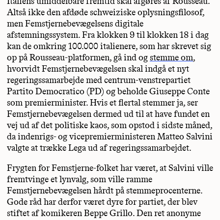
Italiens umiddelbare fremtid skal afgøres af Rousseau.
Altså ikke den afdøde schweiziske oplysningsfilosof,
men Femstjernebevægelsens digitale
afstemningssystem. Fra klokken 9 til klokken 18 i dag
kan de omkring 100.000 italienere, som har skrevet sig
op på Rousseau-platformen, gå ind og
stemme om
,
hvorvidt Femstjernebevægelsen skal indgå et nyt
regeringssamarbejde med centrum-venstrepartiet
Partito Democratico (PD) og beholde Giuseppe Conte
som premierminister. Hvis et flertal stemmer ja, ser
Femstjernebevægelsen dermed ud til at have fundet en
vej ud af det politiske kaos, som opstod i sidste måned,
da indenrigs- og vicepremierministeren Matteo Salvini
valgte at trække Lega ud af regeringssamarbejdet.
Frygten for Femstjerne-folket har været, at Salvini ville
fremtvinge et lynvalg, som ville ramme
Femstjernebevægelsen hårdt på stemmeprocenterne.
Gode råd har derfor været dyre for partiet, der blev
stiftet af komikeren Beppe Grillo. Den ret anonyme