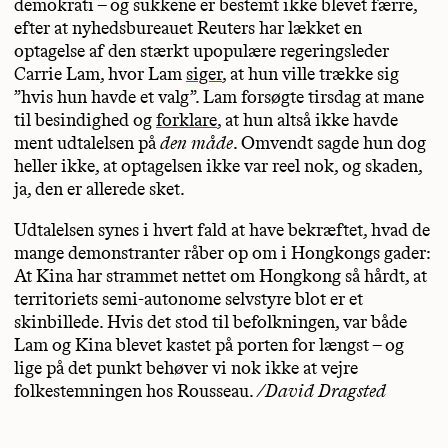
demokrati – og sukkene er bestemt ikke blevet færre,
efter at nyhedsbureauet Reuters har lækket en
optagelse af den stærkt upopulære regeringsleder
Carrie Lam, hvor Lam
siger
, at hun ville trække sig
”hvis hun havde et valg”. Lam forsøgte tirsdag at mane
til besindighed og
forklare
, at hun altså ikke havde
ment udtalelsen på
den måde
. Omvendt sagde hun dog
heller ikke, at optagelsen ikke var reel nok, og skaden,
ja, den er allerede sket.
Udtalelsen synes i hvert fald at have bekræftet, hvad de
mange demonstranter råber op om i Hongkongs gader:
At Kina har strammet nettet om Hongkong så hårdt, at
territoriets semi-autonome selvstyre blot er et
skinbillede. Hvis det stod til befolkningen, var både
Lam og Kina blevet kastet på porten for længst – og
lige på det punkt behøver vi nok ikke at vejre
folkestemningen hos Rousseau.
/David Dragsted