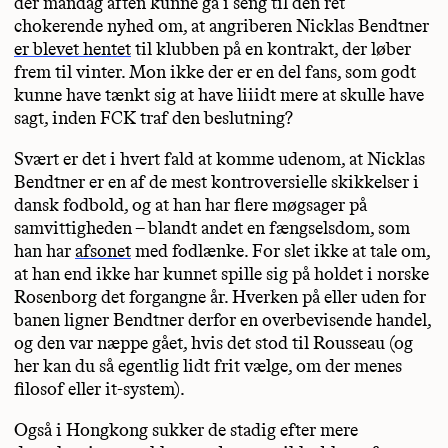
der mandag aften kunne gå i seng til den ret
chokerende nyhed om, at angriberen Nicklas Bendtner
er blevet hentet
til klubben på en kontrakt, der løber
frem til vinter. Mon ikke der er en del fans, som godt
kunne have tænkt sig at have liiidt mere at skulle have
sagt, inden FCK traf den beslutning?
Svært er det i hvert fald at komme udenom, at Nicklas
Bendtner er en af de mest kontroversielle skikkelser i
dansk fodbold, og at han har flere møgsager på
samvittigheden – blandt andet en fængselsdom, som
han har
afsonet
med fodlænke. For slet ikke at tale om,
at han end ikke har kunnet spille sig på holdet i norske
Rosenborg det forgangne år. Hverken på eller uden for
banen ligner Bendtner derfor en overbevisende handel,
og den var næppe gået, hvis det stod til Rousseau (og
her kan du så egentlig lidt frit vælge, om der menes
filosof eller it-system).
Også i Hongkong sukker de stadig efter mere