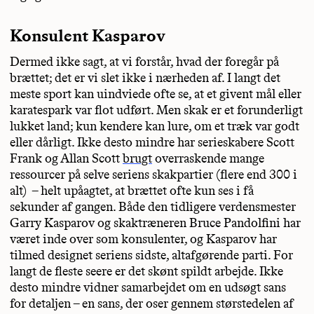
Konsulent Kasparov
Dermed ikke sagt, at vi forstår, hvad der foregår på
brættet; det er vi slet ikke i nærheden af. I langt det
meste sport kan uindviede ofte se, at et givent mål eller
karatespark var flot udført. Men skak er et forunderligt
lukket land; kun kendere kan lure, om et træk var godt
eller dårligt. Ikke desto mindre har serieskabere Scott
Frank og Allan Scott
brugt
overraskende mange
ressourcer på selve seriens skakpartier (flere end 300 i
alt) – helt upåagtet, at brættet ofte kun ses i få
sekunder af gangen. Både den tidligere verdensmester
Garry Kasparov og skaktræneren Bruce Pandolfini har
været inde over som konsulenter, og Kasparov har
tilmed designet seriens sidste, altafgørende parti. For
langt de fleste seere er det skønt spildt arbejde. Ikke
desto mindre vidner samarbejdet om en udsøgt sans
for detaljen – en sans, der oser gennem størstedelen af