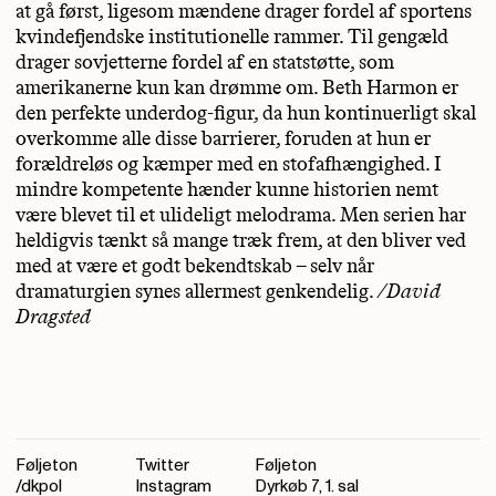
at gå først, ligesom mændene drager fordel af sportens
kvindefjendske institutionelle rammer. Til gengæld
drager sovjetterne fordel af en statstøtte, som
amerikanerne kun kan drømme om. Beth Harmon er
den perfekte underdog-figur, da hun kontinuerligt skal
overkomme alle disse barrierer, foruden at hun er
forældreløs og kæmper med en stofafhængighed. I
mindre kompetente hænder kunne historien nemt
være blevet til et ulideligt melodrama. Men serien har
heldigvis tænkt så mange træk frem, at den bliver ved
med at være et godt bekendtskab – selv når
dramaturgien synes allermest genkendelig.
/David
Dragsted
Føljeton
Twitter
Føljeton
/dkpol
Instagram
Dyrkøb 7, 1. sal