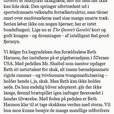
Gambit
er rendyrket skakglæde, selv for dem der ikke
kan lide skak. Den springer ufortrødent ud i
sportsdramaets velkendte fortællestruktur, men tårner
snart over modstanderne med sine mange smarte træk.
Serien løber ikke om nogen hjørner; her er intet
bondefangeri. Lige nu er
The Queen’s Gambit
kort og
godt kongen – og dronningen – af intelligent feel good-
fjernsyn.
Vi følger fra begyndelsen den forældreløse Beth
Harmon, der installeres på et pigebørnehjem i 50’ernes
USA. Med pedellen Mr. Shaibel som mentor opdager
Beth sit naturtalent for skak, alt imens børnehjemmets
rigide rammer – og tvivlsomme tvangsmedicinering –
holder hende i, ja, skak. Men Beth kan ikke holdes
nede. Da hun endelig bliver adopteret. går der ikke
længe, førend brætspillet igen indtager førersædet i
hendes tilværelse. Med foden på pedalen er Beth
Harmon klar til at tage skakkens verden med storm. Vil
hun mon kunne besejre de mange mandlige udfordrere