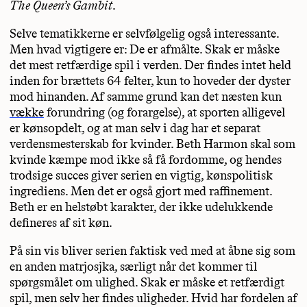
The Queen’s Gambit
.
Selve tematikkerne er selvfølgelig også interessante.
Men hvad vigtigere er: De er afmålte. Skak er måske
det mest retfærdige spil i verden. Der findes intet held
inden for brættets 64 felter, kun to hoveder der dyster
mod hinanden. Af samme grund kan det næsten kun
vække
forundring (og forargelse), at sporten alligevel
er kønsopdelt, og at man selv i dag har et separat
verdensmesterskab for kvinder. Beth Harmon skal som
kvinde kæmpe mod ikke så få fordomme, og hendes
trodsige succes giver serien en vigtig, kønspolitisk
ingrediens. Men det er også gjort med raffinement.
Beth er en helstøbt karakter, der ikke udelukkende
defineres af sit køn.
På sin vis bliver serien faktisk ved med at åbne sig som
en anden matrjosjka, særligt når det kommer til
spørgsmålet om ulighed. Skak er måske et retfærdigt
spil, men selv her findes uligheder. Hvid har fordelen af