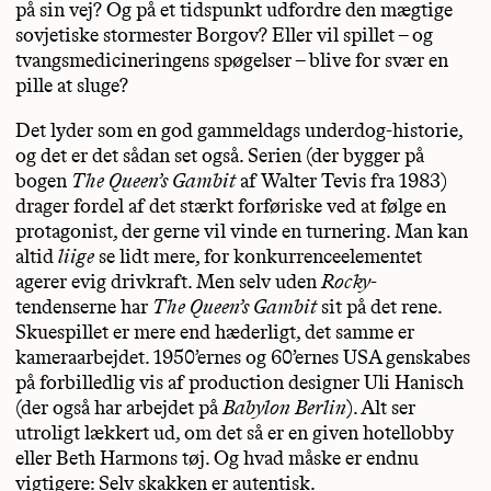
på sin vej? Og på et tidspunkt udfordre den mægtige
sovjetiske stormester Borgov? Eller vil spillet – og
tvangsmedicineringens spøgelser – blive for svær en
pille at sluge?
Det lyder som en god gammeldags underdog-historie,
og det er det sådan set også. Serien (der bygger på
bogen
The Queen’s Gambit
af Walter Tevis fra 1983)
drager fordel af det stærkt forføriske ved at følge en
protagonist, der gerne vil vinde en turnering. Man kan
altid
liige
se lidt mere, for konkurrenceelementet
agerer evig drivkraft. Men selv uden
Rocky
-
tendenserne har
The Queen’s Gambit
sit på det rene.
Skuespillet er mere end hæderligt, det samme er
kameraarbejdet. 1950’ernes og 60’ernes USA genskabes
på forbilledlig vis af production designer Uli Hanisch
(der også har arbejdet på
Babylon Berlin
). Alt ser
utroligt lækkert ud, om det så er en given hotellobby
eller Beth Harmons tøj. Og hvad måske er endnu
vigtigere: Selv skakken er autentisk.