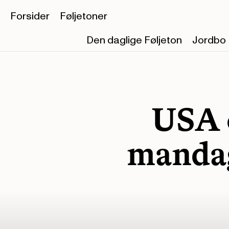
Forsider
Føljetoner
Den daglige Føljeton
Jordbo
USA 
mandag