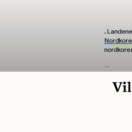
.
Landene 
Nordkore
nordkorea
…
Vil