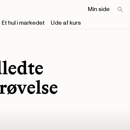
Min side
Et hul i markedet
Ude af kurs
ledte
røvelse