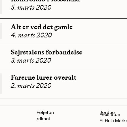
5. marts 2020
Alt er ved det gamle
4. marts 2020
Sejrstalens forbandelse
3. marts 2020
Farerne lurer overalt
2. marts 2020
Føljeton
Jordbo
Feuilleton
/dkpol
Et Hul i Mark