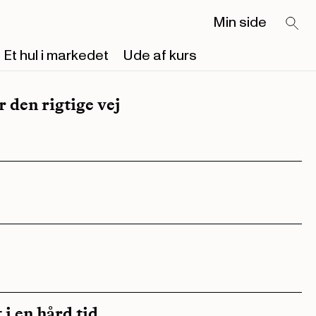
Min side
Et hul i markedet
Ude af kurs
 den rigtige vej
i en hård tid