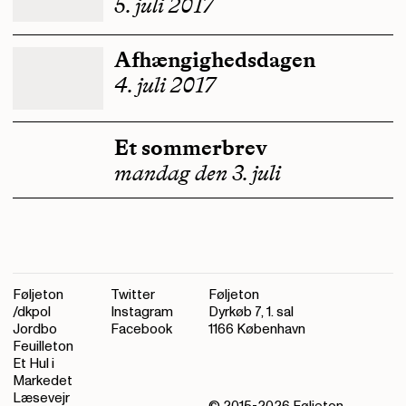
5. juli 2017
Afhængighedsdagen
4. juli 2017
Et sommerbrev
mandag den 3. juli
Føljeton
Twitter
Føljeton
/dkpol
Instagram
Dyrkøb 7, 1. sal
Jordbo
Facebook
1166 København
Feuilleton
Et Hul i
Markedet
Læsevejr